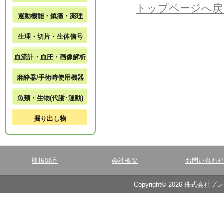
トップページへ戻
運動機能・鎮痛・薬理
生理・切片・生体信号
血流計・血圧・画像解析
麻酔器/手術時使用機器
魚類・生物(代謝･運動)
掘り出し物
取扱製品
会社概要
お問い合わ
Copyright© 2026 株式会社ブ