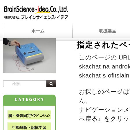
ホーム
取扱製品
指定されたペ
このページの URL
skachat-na-androi
skachat-s-ofitsial
お探しのページは
ん。
ナビゲーションメ
脳・脊髄固定/ｲﾝｼﾞｪｸｼｮﾝ
へ戻る』をクリッ
行動解析・記憶学習