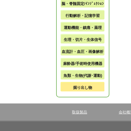
脳・脊髄固定/ｲﾝｼﾞｪｸｼｮﾝ
行動解析・記憶学習
運動機能・鎮痛・薬理
生理・切片・生体信号
血流計・血圧・画像解析
麻酔器/手術時使用機器
魚類・生物(代謝･運動)
掘り出し物
取扱製品
会社概