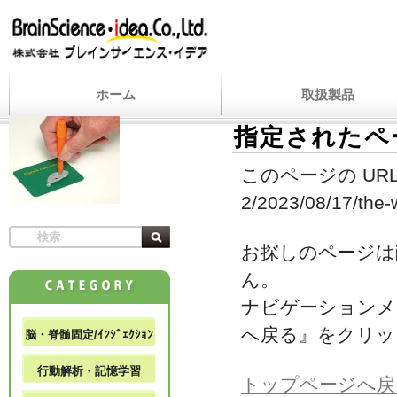
ホーム
取扱製品
指定されたペ
このページの URL
2/2023/08/17/the-w
お探しのページは
ん。
ナビゲーションメ
へ戻る』をクリッ
脳・脊髄固定/ｲﾝｼﾞｪｸｼｮﾝ
行動解析・記憶学習
トップページへ戻