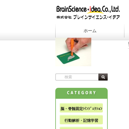
ホーム
脳・脊髄固定/ｲﾝｼﾞｪｸｼｮﾝ
行動解析・記憶学習