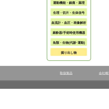
運動機能・鎮痛・薬理
生理・切片・生体信号
血流計・血圧・画像解析
麻酔器/手術時使用機器
魚類・生物(代謝･運動)
掘り出し物
取扱製品
会社概