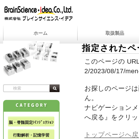
ホーム
取扱製品
指定されたペ
このページの URL
2/2023/08/17/men-
お探しのページは
ん。
ナビゲーションメ
へ戻る』をクリッ
脳・脊髄固定/ｲﾝｼﾞｪｸｼｮﾝ
トップページへ戻
行動解析・記憶学習