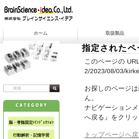
ホーム
取扱製品
指定されたペ
このページの URL
2/2023/08/03/kirke
お探しのページは
ん。
ナビゲーションメ
へ戻る』をクリッ
脳・脊髄固定/ｲﾝｼﾞｪｸｼｮﾝ
トップページへ戻
行動解析・記憶学習