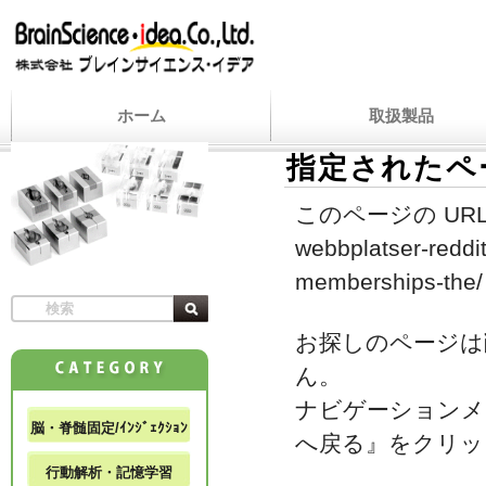
ホーム
取扱製品
指定されたペ
このページの URL
webbplatser-reddi
memberships-the/
お探しのページは
ん。
ナビゲーションメ
脳・脊髄固定/ｲﾝｼﾞｪｸｼｮﾝ
へ戻る』をクリッ
行動解析・記憶学習