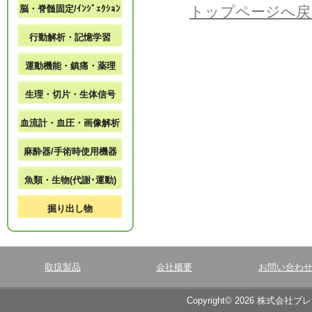
脳・脊髄固定/ｲﾝｼﾞｪｸｼｮﾝ
トップページへ戻
行動解析・記憶学習
運動機能・鎮痛・薬理
生理・切片・生体信号
血流計・血圧・画像解析
麻酔器/手術時使用機器
魚類・生物(代謝･運動)
掘り出し物
取扱製品
会社概要
お問い合わ
Copyright© 2026 株式会社ブ