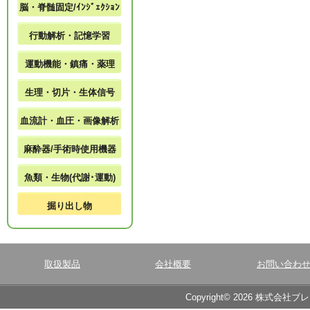
脳・脊髄固定/ｲﾝｼﾞｪｸｼｮﾝ
行動解析・記憶学習
運動機能・鎮痛・薬理
生理・切片・生体信号
血流計・血圧・画像解析
麻酔器/手術時使用機器
魚類・生物(代謝･運動)
掘り出し物
取扱製品
会社概要
お問い合わ
Copyright© 2026 株式会社ブ