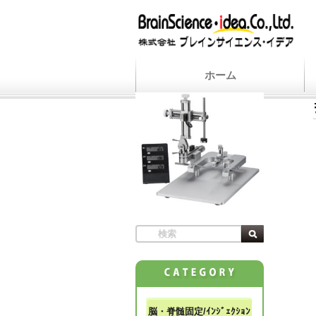
ホーム
脳・脊髄固定/ｲﾝｼﾞｪｸｼｮﾝ