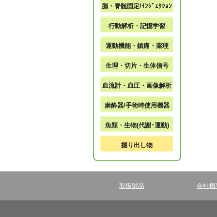
脳・脊髄固定/ｲﾝｼﾞｪｸｼｮﾝ
行動解析・記憶学習
運動機能・鎮痛・薬理
生理・切片・生体信号
血流計・血圧・画像解析
麻酔器/手術時使用機器
魚類・生物(代謝･運動)
掘り出し物
取扱製品
会社概