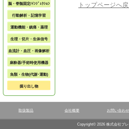
脳・脊髄固定/ｲﾝｼﾞｪｸｼｮﾝ
トップページへ戻
行動解析・記憶学習
運動機能・鎮痛・薬理
生理・切片・生体信号
血流計・血圧・画像解析
麻酔器/手術時使用機器
魚類・生物(代謝･運動)
掘り出し物
取扱製品
会社概要
お問い合わ
Copyright© 2026 株式会社ブ