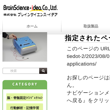
ホーム
取扱製品
指定されたペ
このページの URL
tiedot-2/2023/08/0
applications/
お探しのページは
ん。
ナビゲーションメ
脳・脊髄固定/ｲﾝｼﾞｪｸｼｮﾝ
へ戻る』をクリッ
行動解析・記憶学習