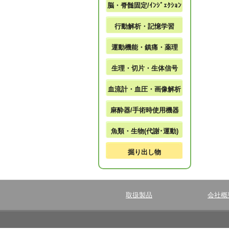
脳・脊髄固定/ｲﾝｼﾞｪｸｼｮﾝ
行動解析・記憶学習
運動機能・鎮痛・薬理
生理・切片・生体信号
血流計・血圧・画像解析
麻酔器/手術時使用機器
魚類・生物(代謝･運動)
掘り出し物
取扱製品
会社概