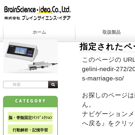
ホーム
取扱製品
指定されたペ
このページの URL
gelini-nedir-272/
s-marriage-so/
お探しのページは
ん。
ナビゲーションメ
脳・脊髄固定/ｲﾝｼﾞｪｸｼｮﾝ
へ戻る』をクリッ
行動解析・記憶学習