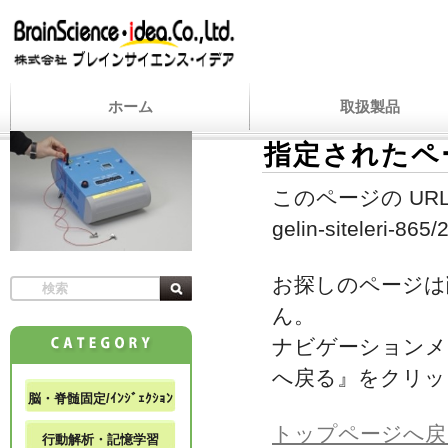
ホーム
取扱製品
指定されたペ
このページの URL
gelin-siteleri-865
お探しのページは
ん。
ナビゲーションメ
へ戻る』をクリッ
脳・脊髄固定/ｲﾝｼﾞｪｸｼｮﾝ
トップページへ戻
行動解析・記憶学習