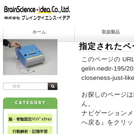
ホーム
取扱製品
指定されたペ
このページの URL
gelin-nedir-195/20
closeness-just-like
お探しのページは
ん。
ナビゲーションメ
脳・脊髄固定/ｲﾝｼﾞｪｸｼｮﾝ
へ戻る』をクリッ
行動解析・記憶学習