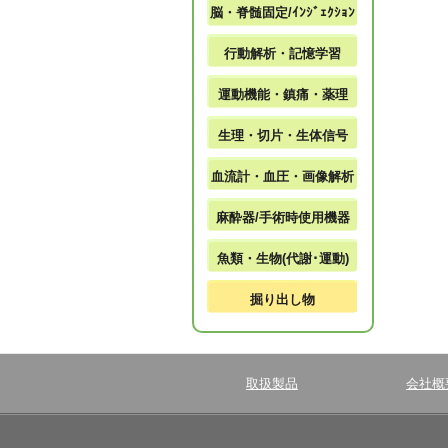
脳・脊髄固定/ｲﾝｼﾞｪｸｼｮﾝ
行動解析・記憶学習
運動機能・鎮痛・薬理
生理・切片・生体信号
血流計・血圧・画像解析
麻酔器/手術時使用機器
魚類・生物(代謝･運動)
掘り出し物
取扱製品
会社概