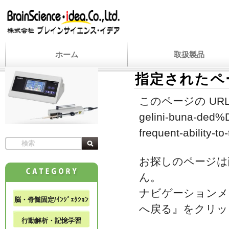
ホーム
取扱製品
指定されたペ
このページの URL
gelini-buna-ded%
frequent-ability-to
お探しのページは
ん。
ナビゲーションメ
脳・脊髄固定/ｲﾝｼﾞｪｸｼｮﾝ
へ戻る』をクリッ
行動解析・記憶学習