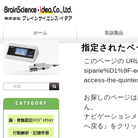
ホーム
取扱製品
指定されたペ
このページの URL
siparie%D1%9F-edi
access-the-quintes
お探しのページは
ん。
ナビゲーションメ
脳・脊髄固定/ｲﾝｼﾞｪｸｼｮﾝ
へ戻る』をクリッ
行動解析・記憶学習