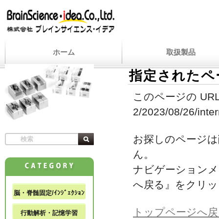
ホーム
取扱製品
指定されたペ
このページの URL
2/2023/08/26/inter
お探しのページは
ん。
ナビゲーションメ
へ戻る』をクリッ
脳・脊髄固定/ｲﾝｼﾞｪｸｼｮﾝ
トップページへ戻
行動解析・記憶学習