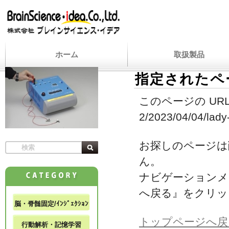
ホーム
取扱製品
指定されたペ
このページの URL
2/2023/04/04/lady
お探しのページは
ん。
ナビゲーションメ
へ戻る』をクリッ
脳・脊髄固定/ｲﾝｼﾞｪｸｼｮﾝ
トップページへ戻
行動解析・記憶学習