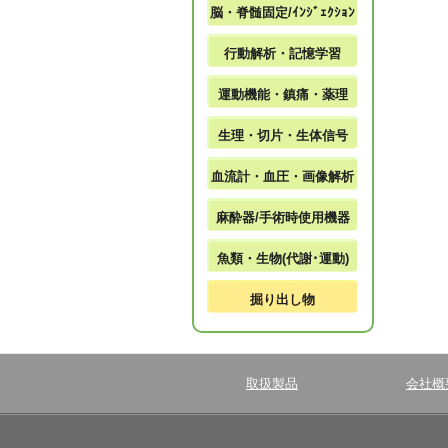
脳・脊髄固定/ｲﾝｼﾞｪｸｼｮﾝ
行動解析・記憶学習
運動機能・鎮痛・薬理
生理・切片・生体信号
血流計・血圧・画像解析
麻酔器/手術時使用機器
魚類・生物(代謝･運動)
掘り出し物
取扱製品
会社概