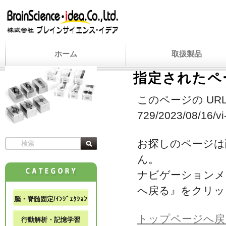
ホーム
取扱製品
指定されたペ
このページの URL
729/2023/08/16/vi
お探しのページは
ん。
ナビゲーションメ
へ戻る』をクリッ
脳・脊髄固定/ｲﾝｼﾞｪｸｼｮﾝ
トップページへ戻
行動解析・記憶学習