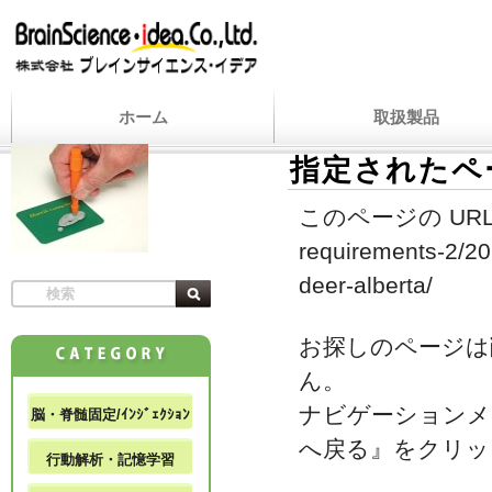
ホーム
取扱製品
指定されたペ
このページの URL
requirements-2/202
deer-alberta/
お探しのページは
ん。
ナビゲーションメ
脳・脊髄固定/ｲﾝｼﾞｪｸｼｮﾝ
へ戻る』をクリッ
行動解析・記憶学習