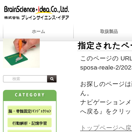
ホーム
取扱製品
指定されたペ
このページの URL
sposa-reale-2/2023
お探しのページは
ん。
ナビゲーションメ
へ戻る』をクリッ
脳・脊髄固定/ｲﾝｼﾞｪｸｼｮﾝ
行動解析・記憶学習
トップページへ戻