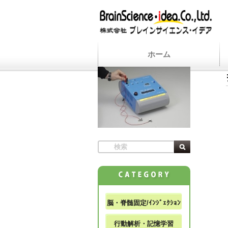
ホーム
脳・脊髄固定/ｲﾝｼﾞｪｸｼｮﾝ
行動解析・記憶学習