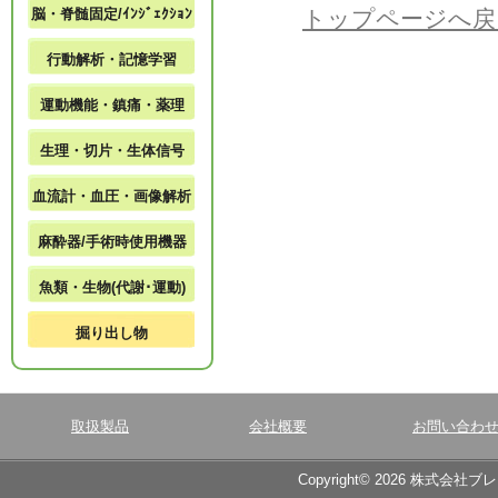
脳・脊髄固定/ｲﾝｼﾞｪｸｼｮﾝ
トップページへ戻
行動解析・記憶学習
運動機能・鎮痛・薬理
生理・切片・生体信号
血流計・血圧・画像解析
麻酔器/手術時使用機器
魚類・生物(代謝･運動)
掘り出し物
取扱製品
会社概要
お問い合わ
Copyright© 2026 株式会社ブ