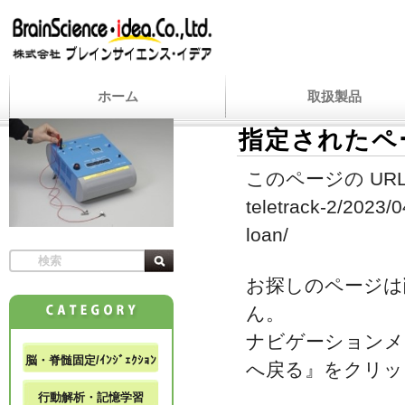
ホーム
取扱製品
指定されたペ
このページの URL
teletrack-2/2023/
loan/
お探しのページは
ん。
ナビゲーションメ
脳・脊髄固定/ｲﾝｼﾞｪｸｼｮﾝ
へ戻る』をクリッ
行動解析・記憶学習