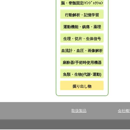
脳・脊髄固定/ｲﾝｼﾞｪｸｼｮﾝ
行動解析・記憶学習
運動機能・鎮痛・薬理
生理・切片・生体信号
血流計・血圧・画像解析
麻酔器/手術時使用機器
魚類・生物(代謝･運動)
掘り出し物
取扱製品
会社概