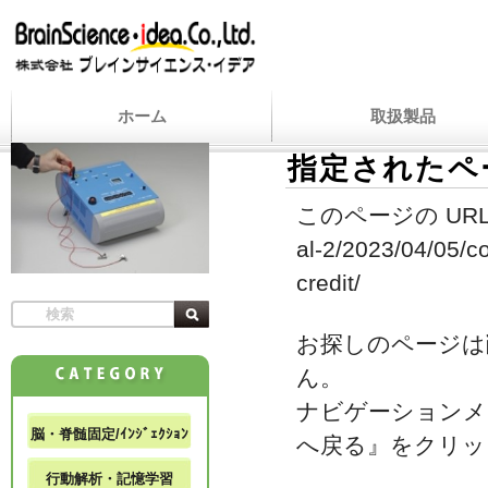
ホーム
取扱製品
指定されたペ
このページの URL
al-2/2023/04/05/c
credit/
お探しのページは
ん。
ナビゲーションメ
脳・脊髄固定/ｲﾝｼﾞｪｸｼｮﾝ
へ戻る』をクリッ
行動解析・記憶学習