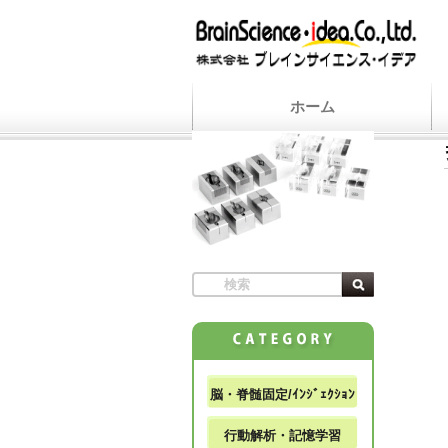
ホーム
脳・脊髄固定/ｲﾝｼﾞｪｸｼｮﾝ
行動解析・記憶学習