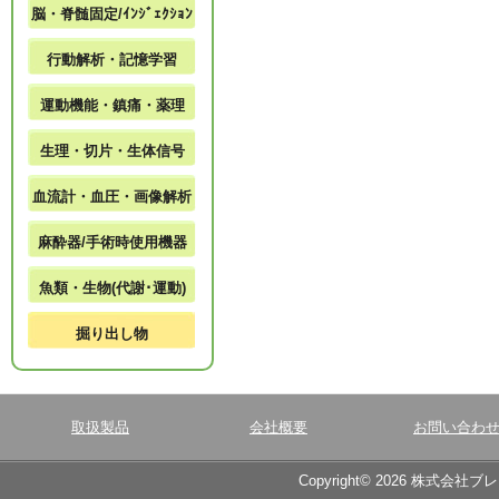
脳・脊髄固定/ｲﾝｼﾞｪｸｼｮﾝ
行動解析・記憶学習
運動機能・鎮痛・薬理
生理・切片・生体信号
血流計・血圧・画像解析
麻酔器/手術時使用機器
魚類・生物(代謝･運動)
掘り出し物
取扱製品
会社概要
お問い合わ
Copyright© 2026 株式会社ブ