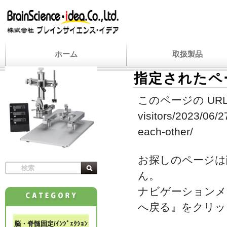
ホーム
取扱製品
指定されたペ
このページの URL
visitors/2023/06/
each-other/
お探しのページは
ん。
ナビゲーションメ
へ戻る』をクリッ
脳・脊髄固定/ｲﾝｼﾞｪｸｼｮﾝ