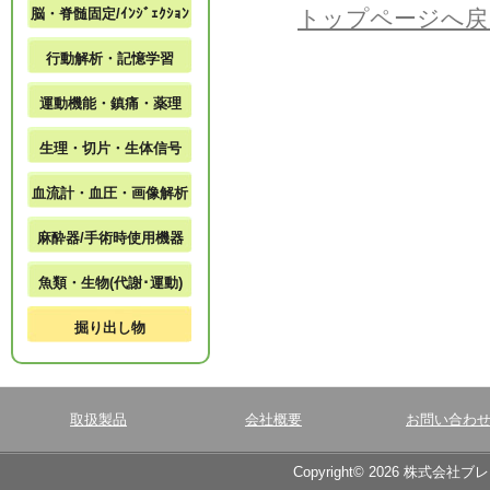
脳・脊髄固定/ｲﾝｼﾞｪｸｼｮﾝ
トップページへ戻
行動解析・記憶学習
運動機能・鎮痛・薬理
生理・切片・生体信号
血流計・血圧・画像解析
麻酔器/手術時使用機器
魚類・生物(代謝･運動)
掘り出し物
取扱製品
会社概要
お問い合わ
Copyright© 2026 株式会社ブ