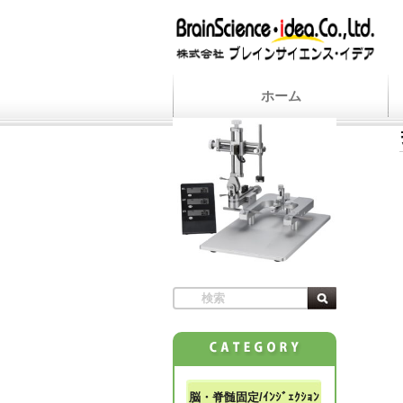
ホーム
脳・脊髄固定/ｲﾝｼﾞｪｸｼｮﾝ