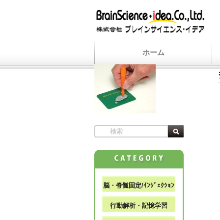
ホーム
脳・脊髄固定/ｲﾝｼﾞｪｸｼｮﾝ
行動解析・記憶学習