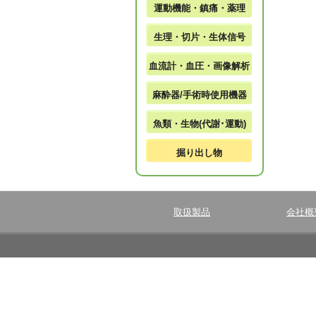
運動機能・鎮痛・薬理
生理・切片・生体信号
血流計・血圧・画像解析
麻酔器/手術時使用機器
魚類・生物(代謝･運動)
掘り出し物
取扱製品
会社概