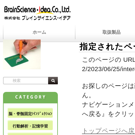
ホーム
取扱製品
指定されたペ
このページの URL
2/2023/06/25/inte
お探しのページは
ん。
ナビゲーションメ
へ戻る』をクリッ
脳・脊髄固定/ｲﾝｼﾞｪｸｼｮﾝ
行動解析・記憶学習
トップページへ戻