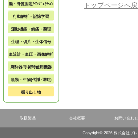
脳・脊髄固定/ｲﾝｼﾞｪｸｼｮﾝ
トップページへ戻
行動解析・記憶学習
運動機能・鎮痛・薬理
生理・切片・生体信号
血流計・血圧・画像解析
麻酔器/手術時使用機器
魚類・生物(代謝･運動)
掘り出し物
取扱製品
会社概要
お問い合わ
Copyright© 2026 株式会社ブ