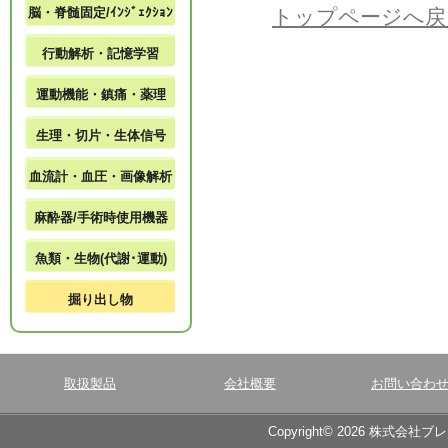
脳・脊髄固定/ｲﾝｼﾞｪｸｼｮﾝ
トップページへ戻
行動解析・記憶学習
運動機能・鎮痛・薬理
生理・切片・生体信号
血流計・血圧・画像解析
麻酔器/手術時使用機器
魚類・生物(代謝･運動)
掘り出し物
取扱製品
会社概要
お問い合わ
Copyright© 2026 株式会社ブ