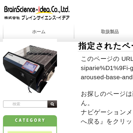
ホーム
取扱製品
指定されたペ
このページの URL
siparie%D1%9Fi-g
aroused-base-and-
お探しのページは
ん。
ナビゲーションメ
へ戻る』をクリッ