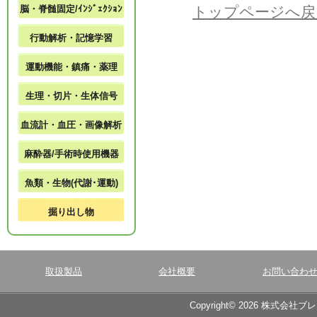
脳・脊髄固定/ｲﾝｼﾞｪｸｼｮﾝ
トップページへ戻
行動解析・記憶学習
運動機能・鎮痛・薬理
生理・切片・生体信号
血流計・血圧・画像解析
麻酔器/手術時使用機器
魚類・生物(代謝･運動)
掘り出し物
取扱製品
会社概要
お問い合わ
Copyright© 2026 株式会社ブ