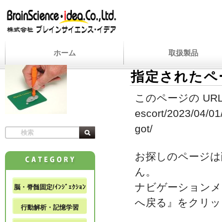
ホーム
取扱製品
指定されたペ
このページの URL
escort/2023/04/01
got/
お探しのページは
ん。
ナビゲーションメ
脳・脊髄固定/ｲﾝｼﾞｪｸｼｮﾝ
へ戻る』をクリッ
行動解析・記憶学習