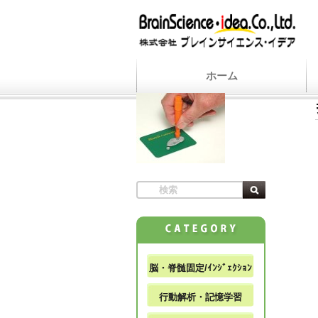
ホーム
脳・脊髄固定/ｲﾝｼﾞｪｸｼｮﾝ
行動解析・記憶学習