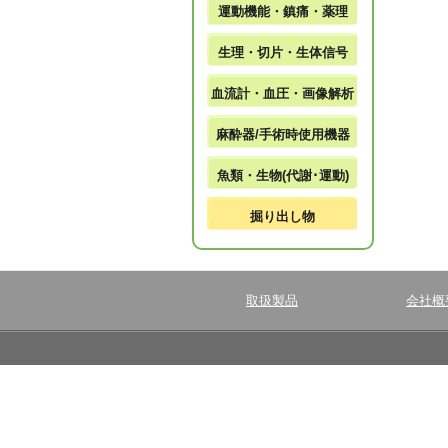
運動機能・鎮痛・薬理
生理・切片・生体信号
血流計・血圧・画像解析
麻酔器/手術時使用機器
魚類・生物(代謝･運動)
掘り出し物
取扱製品
会社概