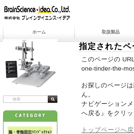
ホーム
取扱製品
指定されたペ
このページの URL
one-tinder-the-m
お探しのページは
ん。
ナビゲーションメ
へ戻る』をクリッ
トップページへ戻
脳・脊髄固定/ｲﾝｼﾞｪｸｼｮﾝ