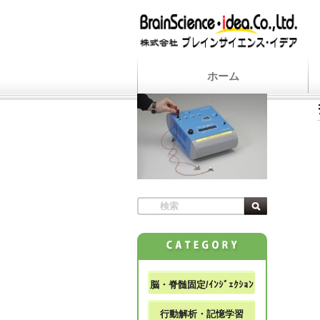
ホーム
脳・脊髄固定/ｲﾝｼﾞｪｸｼｮﾝ
行動解析・記憶学習