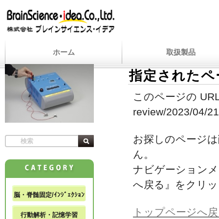
ホーム
取扱製品
指定されたペ
このページの URL
review/2023/04/21/
お探しのページは
ん。
ナビゲーションメ
へ戻る』をクリッ
脳・脊髄固定/ｲﾝｼﾞｪｸｼｮﾝ
トップページへ戻
行動解析・記憶学習