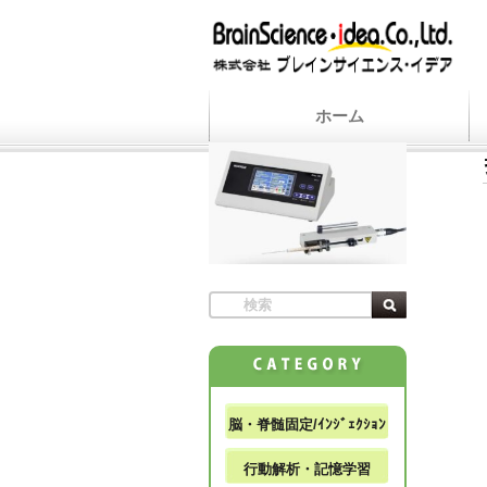
ホーム
脳・脊髄固定/ｲﾝｼﾞｪｸｼｮﾝ
行動解析・記憶学習