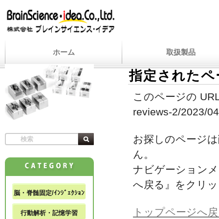
ホーム
取扱製品
指定されたペ
このページの URL
reviews-2/2023/04/
お探しのページは
ん。
ナビゲーションメ
へ戻る』をクリッ
脳・脊髄固定/ｲﾝｼﾞｪｸｼｮﾝ
トップページへ戻
行動解析・記憶学習