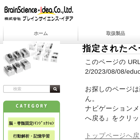
ホーム
取扱製品
指定されたペ
このページの URL
2/2023/08/08/educa
お探しのページは
ん。
ナビゲーションメ
へ戻る』をクリッ
脳・脊髄固定/ｲﾝｼﾞｪｸｼｮﾝ
トップページへ戻
行動解析・記憶学習