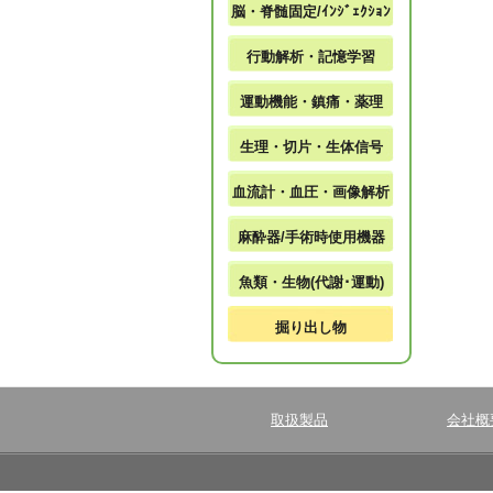
脳・脊髄固定/ｲﾝｼﾞｪｸｼｮﾝ
行動解析・記憶学習
運動機能・鎮痛・薬理
生理・切片・生体信号
血流計・血圧・画像解析
麻酔器/手術時使用機器
魚類・生物(代謝･運動)
掘り出し物
取扱製品
会社概